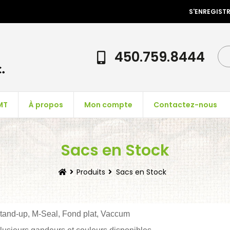
S'ENREGIST
450.759.8444
MT
À propos
Mon compte
Contactez-nous
Sacs en Stock
Produits
Sacs en Stock
tand-up, M-Seal, Fond plat, Vaccum